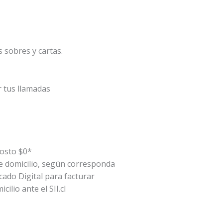
sobres y cartas.
r tus llamadas
osto $0*
de domicilio, según corresponda
icado Digital para facturar
cilio ante el SII.cl