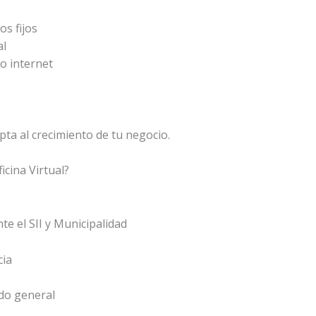
s fijos
al
o internet
s
pta al crecimiento de tu negocio.
icina Virtual?
nte el SII y Municipalidad
cia
do general