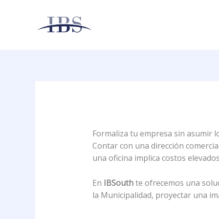
Ir
al
contenido
Formaliza tu empresa sin asumir los
Contar con una dirección comercial
una oficina implica costos elevado
En
IBSouth
te ofrecemos una soluc
la Municipalidad, proyectar una ima