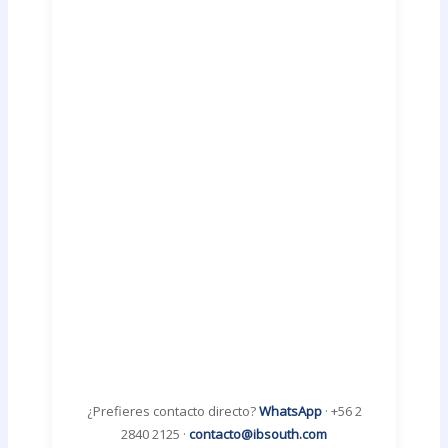
¿Prefieres contacto directo?
WhatsApp
· +56 2
2840 2125 ·
contacto@ibsouth.com