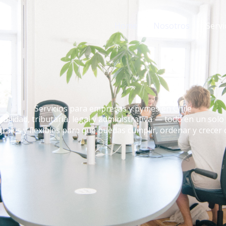
Home
Nosotros
Servi
Servicios para empresas y pymes en Chile
bilidad, tributaria, legal y administrativa — todo en un solo
rales y flexibles para que puedas cumplir, ordenar y crecer 