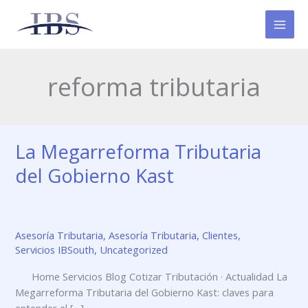
Ir
al
contenido
reforma tributaria
La Megarreforma Tributaria
La
Megarreforma
del Gobierno Kast
Tributaria
del
Gobierno
Kast
Asesoría Tributaria
,
Asesoría Tributaria
,
Clientes
,
Servicios IBSouth
,
Uncategorized
Home Servicios Blog Cotizar Tributación · Actualidad La
Megarreforma Tributaria del Gobierno Kast: claves para